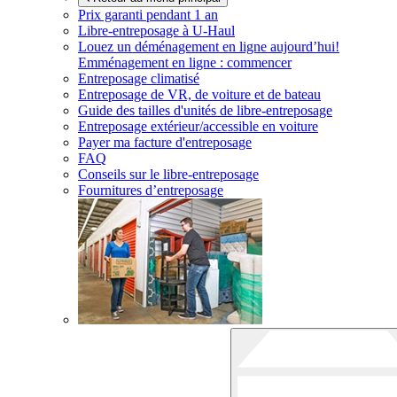
Prix garanti pendant 1 an
Libre-entreposage à
U-Haul
Louez un déménagement en ligne aujourd’hui!
Emménagement en ligne : commencer
Entreposage climatisé
Entreposage de VR, de voiture et de bateau
Guide des tailles d'unités de libre-entreposage
Entreposage extérieur/accessible en voiture
Payer ma facture d'entreposage
FAQ
Conseils sur le libre-entreposage
Fournitures d’entreposage