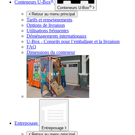
®
Conteneurs
U-Box
®
Conteneurs
U-Box
Retour au menu principal
Tarifs et renseignements
Options de livraison
Utilisations fréquentes
Déménagements internationaux
U-Box -
Conseils pour l’emballage et la livraison
FAQ
Dimensions du conteneur
Entreposage
Entreposage
Retour au menu principal