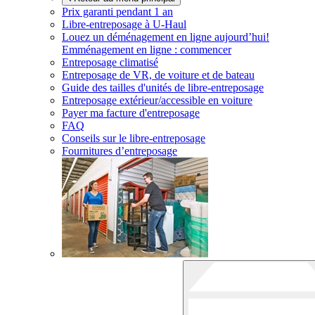
Prix garanti pendant 1 an
Libre-entreposage à
U-Haul
Louez un déménagement en ligne aujourd’hui!
Emménagement en ligne : commencer
Entreposage climatisé
Entreposage de VR, de voiture et de bateau
Guide des tailles d'unités de libre-entreposage
Entreposage extérieur/accessible en voiture
Payer ma facture d'entreposage
FAQ
Conseils sur le libre-entreposage
Fournitures d’entreposage