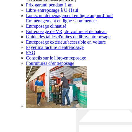
Prix garanti pendant 1 an
Libre-entreposage à
U-Haul
Louez un déménagement en ligne aujourd’hui!
Emménagement en ligne : commencer
Entreposage climatisé
Entreposage de VR, de voiture et de bateau
Guide des tailles d'unités de libre-entreposage
Entreposage extérieur/accessible en voiture
Payer ma facture d'entreposage
FAQ
Conseils sur le libre-entreposage
Fournitures d’entreposage