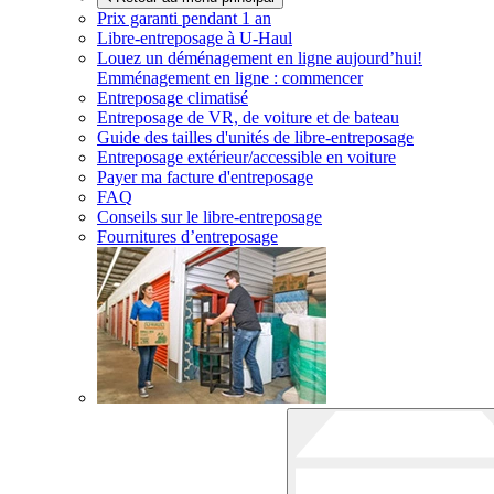
Prix garanti pendant 1 an
Libre-entreposage à
U-Haul
Louez un déménagement en ligne aujourd’hui!
Emménagement en ligne : commencer
Entreposage climatisé
Entreposage de VR, de voiture et de bateau
Guide des tailles d'unités de libre-entreposage
Entreposage extérieur/accessible en voiture
Payer ma facture d'entreposage
FAQ
Conseils sur le libre-entreposage
Fournitures d’entreposage