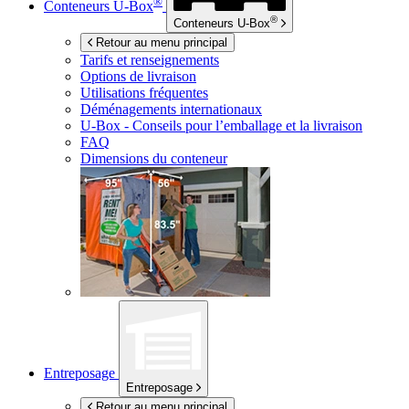
®
Conteneurs
U-Box
®
Conteneurs
U-Box
Retour au menu principal
Tarifs et renseignements
Options de livraison
Utilisations fréquentes
Déménagements internationaux
U-Box -
Conseils pour l’emballage et la livraison
FAQ
Dimensions du conteneur
Entreposage
Entreposage
Retour au menu principal