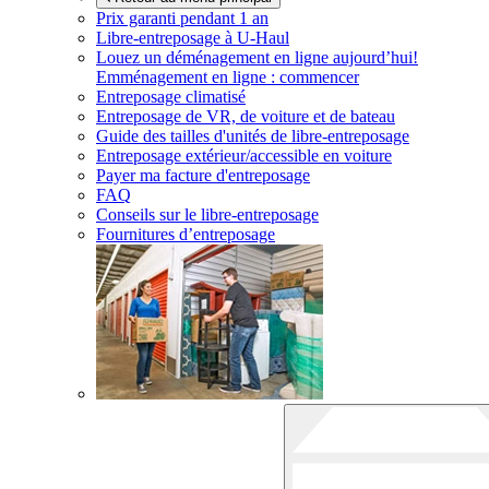
Prix garanti pendant 1 an
Libre-entreposage à
U-Haul
Louez un déménagement en ligne aujourd’hui!
Emménagement en ligne : commencer
Entreposage climatisé
Entreposage de VR, de voiture et de bateau
Guide des tailles d'unités de libre-entreposage
Entreposage extérieur/accessible en voiture
Payer ma facture d'entreposage
FAQ
Conseils sur le libre-entreposage
Fournitures d’entreposage