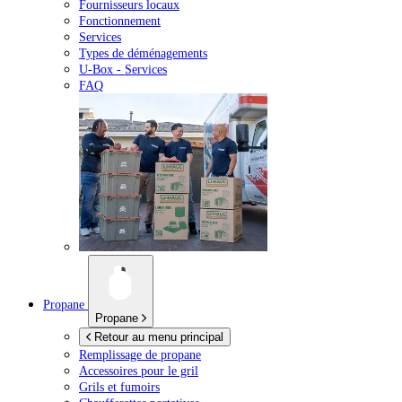
Fournisseurs locaux
Fonctionnement
Services
Types de déménagements
U-Box -
Services
FAQ
Propane
Propane
Retour au menu principal
Remplissage de propane
Accessoires pour le gril
Grils et fumoirs