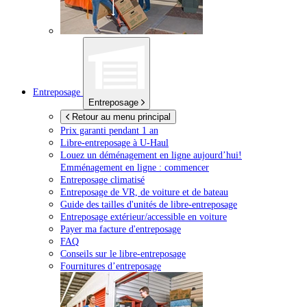
Entreposage
Entreposage
Retour au menu principal
Prix garanti pendant 1 an
Libre-entreposage à
U-Haul
Louez un déménagement en ligne aujourd’hui!
Emménagement en ligne : commencer
Entreposage climatisé
Entreposage de VR, de voiture et de bateau
Guide des tailles d'unités de libre-entreposage
Entreposage extérieur/accessible en voiture
Payer ma facture d'entreposage
FAQ
Conseils sur le libre-entreposage
Fournitures d’entreposage