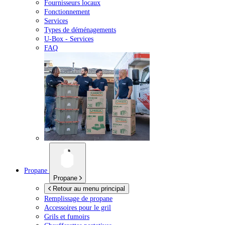
Fournisseurs locaux
Fonctionnement
Services
Types de déménagements
U-Box -
Services
FAQ
Propane
Propane
Retour au menu principal
Remplissage de propane
Accessoires pour le gril
Grils et fumoirs