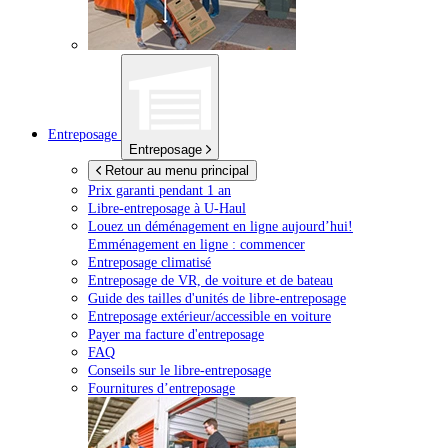
Entreposage
Entreposage
Retour au menu principal
Prix garanti pendant 1 an
Libre-entreposage à
U-Haul
Louez un déménagement en ligne aujourd’hui!
Emménagement en ligne : commencer
Entreposage climatisé
Entreposage de VR, de voiture et de bateau
Guide des tailles d'unités de libre-entreposage
Entreposage extérieur/accessible en voiture
Payer ma facture d'entreposage
FAQ
Conseils sur le libre-entreposage
Fournitures d’entreposage