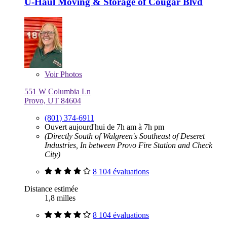
U-Haul Moving & Storage of Cougar Blvd
Voir
Photos
551 W Columbia Ln
Provo, UT 84604
(801) 374-6911
Ouvert aujourd'hui de 7h am à 7h pm
(Directly South of Walgreen's Southeast of Deseret
Industries, In between Provo Fire Station and Check
City)
8 104 évaluations
Distance estimée
1,8 milles
8 104 évaluations