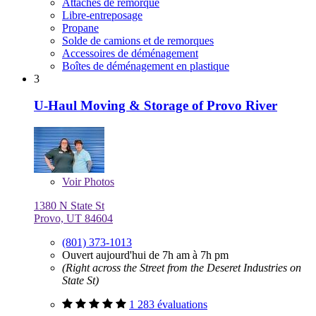
Attaches de remorque
Libre-entreposage
Propane
Solde de camions et de remorques
Accessoires de déménagement
Boîtes de déménagement en plastique
3
U-Haul Moving & Storage of Provo River
Voir
Photos
1380 N State St
Provo, UT 84604
(801) 373-1013
Ouvert aujourd'hui de 7h am à 7h pm
(Right across the Street from the Deseret Industries on
State St)
1 283 évaluations