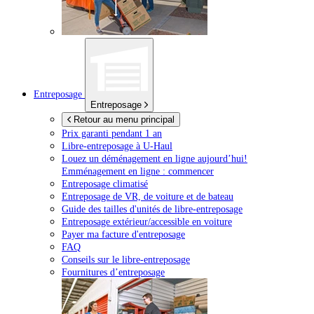
Entreposage
Entreposage
Retour au menu principal
Prix garanti pendant 1 an
Libre-entreposage à
U-Haul
Louez un déménagement en ligne aujourd’hui!
Emménagement en ligne : commencer
Entreposage climatisé
Entreposage de VR, de voiture et de bateau
Guide des tailles d'unités de libre-entreposage
Entreposage extérieur/accessible en voiture
Payer ma facture d'entreposage
FAQ
Conseils sur le libre-entreposage
Fournitures d’entreposage