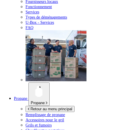
Fournisseurs locaux
Fonctionnement
Services
Types de déménagements
U-Box -
Services
FAQ
Propane
Propane
Retour au menu principal
Remplissage de propane
Accessoires pour le gril
Grils et fumoirs