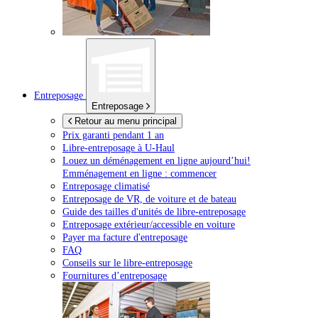
Entreposage
Entreposage
Retour au menu principal
Prix garanti pendant 1 an
Libre-entreposage à
U-Haul
Louez un déménagement en ligne aujourd’hui!
Emménagement en ligne : commencer
Entreposage climatisé
Entreposage de VR, de voiture et de bateau
Guide des tailles d'unités de libre-entreposage
Entreposage extérieur/accessible en voiture
Payer ma facture d'entreposage
FAQ
Conseils sur le libre-entreposage
Fournitures d’entreposage