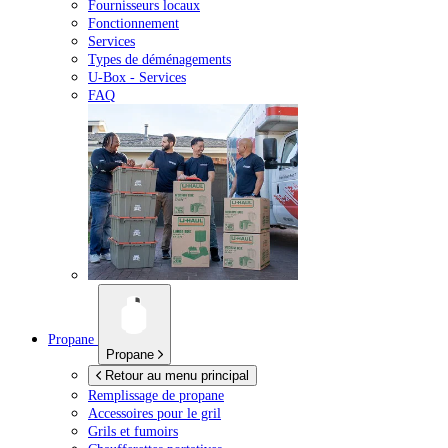
Fournisseurs locaux
Fonctionnement
Services
Types de déménagements
U-Box -
Services
FAQ
Propane
Propane
Retour au menu principal
Remplissage de propane
Accessoires pour le gril
Grils et fumoirs