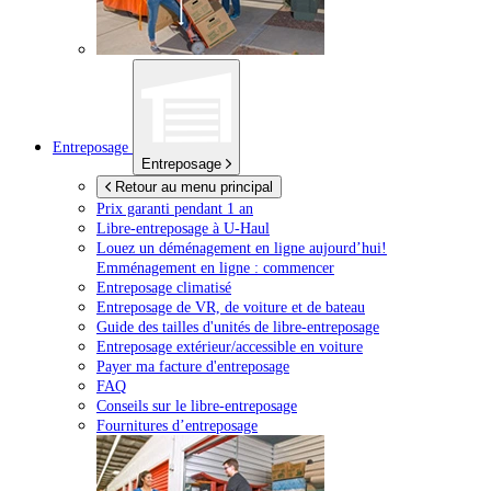
Entreposage
Entreposage
Retour au menu principal
Prix garanti pendant 1 an
Libre-entreposage à
U-Haul
Louez un déménagement en ligne aujourd’hui!
Emménagement en ligne : commencer
Entreposage climatisé
Entreposage de VR, de voiture et de bateau
Guide des tailles d'unités de libre-entreposage
Entreposage extérieur/accessible en voiture
Payer ma facture d'entreposage
FAQ
Conseils sur le libre-entreposage
Fournitures d’entreposage