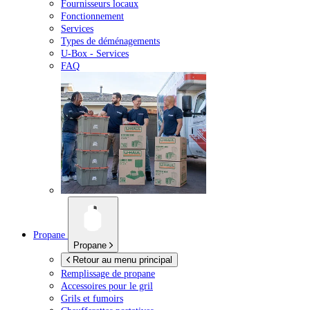
Fournisseurs locaux
Fonctionnement
Services
Types de déménagements
U-Box -
Services
FAQ
Propane
Propane
Retour au menu principal
Remplissage de propane
Accessoires pour le gril
Grils et fumoirs