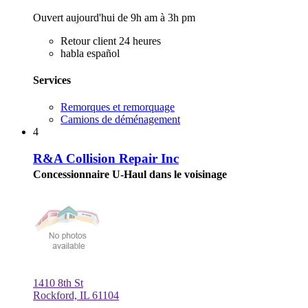
Ouvert aujourd'hui de 9h am à 3h pm
Retour client 24 heures
habla español
Services
Remorques et remorquage
Camions de déménagement
4
R&A Collision Repair Inc
Concessionnaire U-Haul dans le voisinage
1410 8th St
Rockford, IL 61104