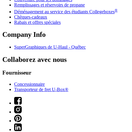
Remplissages et réservoirs de propane
®
Déménagement au service des étudiants Collegeboxes
Chèques-cadeaux
Rabais et offres spéciales
Company Info
SuperGraphiques de
U-Haul
- Québec
Collaborez avec nous
Fournisseur
Concessionnaire
Transporteur de fret U-Box®