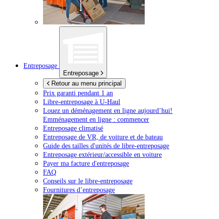
Entreposage
Entreposage
Retour au menu principal
Prix garanti pendant 1 an
Libre-entreposage à
U-Haul
Louez un déménagement en ligne aujourd’hui!
Emménagement en ligne : commencer
Entreposage climatisé
Entreposage de VR, de voiture et de bateau
Guide des tailles d'unités de libre-entreposage
Entreposage extérieur/accessible en voiture
Payer ma facture d'entreposage
FAQ
Conseils sur le libre-entreposage
Fournitures d’entreposage