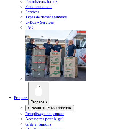
Fournisseurs locaux
Fonctionnement
Services
Types de déménagements
U-Box -
Services
FAQ
Propane
Propane
Retour au menu principal
Remplissage de propane
Accessoires pour le gril
Grils et fumoirs