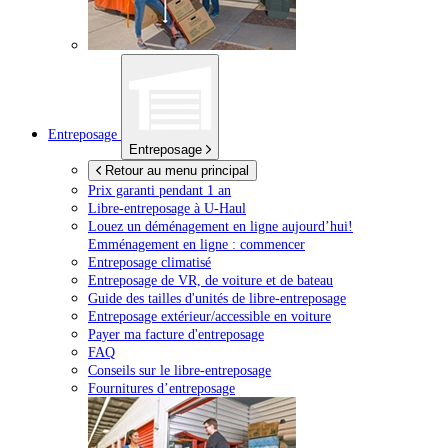
Entreposage
Entreposage
Retour au menu principal
Prix garanti pendant 1 an
Libre-entreposage à
U-Haul
Louez un déménagement en ligne aujourd’hui!
Emménagement en ligne : commencer
Entreposage climatisé
Entreposage de VR, de voiture et de bateau
Guide des tailles d'unités de libre-entreposage
Entreposage extérieur/accessible en voiture
Payer ma facture d'entreposage
FAQ
Conseils sur le libre-entreposage
Fournitures d’entreposage