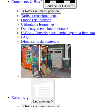
®
Conteneurs
U-Box
®
Conteneurs
U-Box
Retour au menu principal
Tarifs et renseignements
Options de livraison
Utilisations fréquentes
Déménagements internationaux
U-Box -
Conseils pour l’emballage et la livraison
FAQ
Dimensions du conteneur
Entreposage
Entreposage
Retour au menu principal