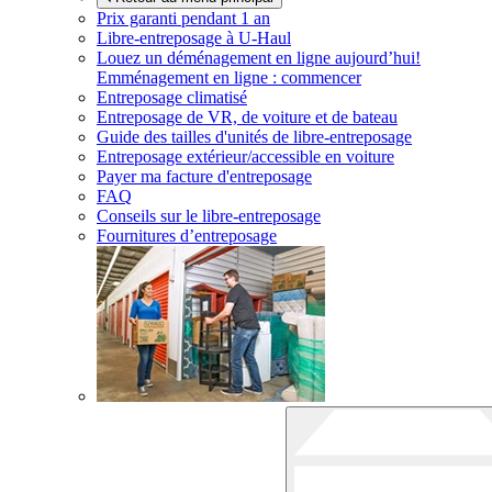
Prix garanti pendant 1 an
Libre-entreposage à
U-Haul
Louez un déménagement en ligne aujourd’hui!
Emménagement en ligne : commencer
Entreposage climatisé
Entreposage de VR, de voiture et de bateau
Guide des tailles d'unités de libre-entreposage
Entreposage extérieur/accessible en voiture
Payer ma facture d'entreposage
FAQ
Conseils sur le libre-entreposage
Fournitures d’entreposage