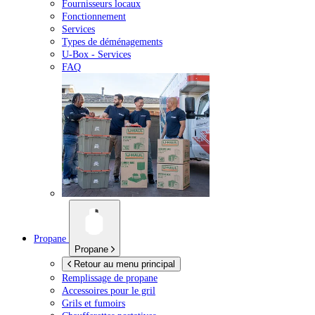
Fournisseurs locaux
Fonctionnement
Services
Types de déménagements
U-Box -
Services
FAQ
Propane
Propane
Retour au menu principal
Remplissage de propane
Accessoires pour le gril
Grils et fumoirs