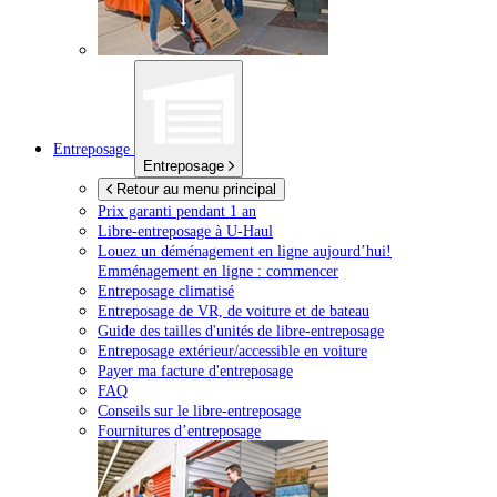
Entreposage
Entreposage
Retour au menu principal
Prix garanti pendant 1 an
Libre-entreposage à
U-Haul
Louez un déménagement en ligne aujourd’hui!
Emménagement en ligne : commencer
Entreposage climatisé
Entreposage de VR, de voiture et de bateau
Guide des tailles d'unités de libre-entreposage
Entreposage extérieur/accessible en voiture
Payer ma facture d'entreposage
FAQ
Conseils sur le libre-entreposage
Fournitures d’entreposage