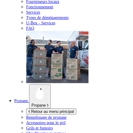
Fournisseurs locaux
Fonctionnement
Services
Types de déménagements
U-Box -
Services
FAQ
Propane
Propane
Retour au menu principal
Remplissage de propane
Accessoires pour le gril
Grils et fumoirs