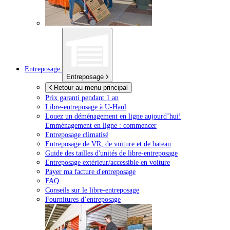
Entreposage
Entreposage
Retour au menu principal
Prix garanti pendant 1 an
Libre-entreposage à
U-Haul
Louez un déménagement en ligne aujourd’hui!
Emménagement en ligne : commencer
Entreposage climatisé
Entreposage de VR, de voiture et de bateau
Guide des tailles d'unités de libre-entreposage
Entreposage extérieur/accessible en voiture
Payer ma facture d'entreposage
FAQ
Conseils sur le libre-entreposage
Fournitures d’entreposage