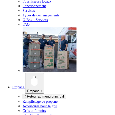
Fournisseurs locaux
Fonctionnement
Services
Types de déménagements
U-Box -
Services
FAQ
Propane
Propane
Retour au menu principal
Remplissage de propane
Accessoires pour le gril
Grils et fumoirs