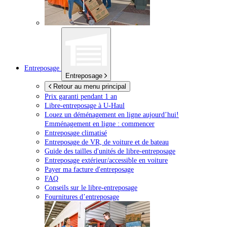
Entreposage
Entreposage
Retour au menu principal
Prix garanti pendant 1 an
Libre-entreposage à
U-Haul
Louez un déménagement en ligne aujourd’hui!
Emménagement en ligne : commencer
Entreposage climatisé
Entreposage de VR, de voiture et de bateau
Guide des tailles d'unités de libre-entreposage
Entreposage extérieur/accessible en voiture
Payer ma facture d'entreposage
FAQ
Conseils sur le libre-entreposage
Fournitures d’entreposage