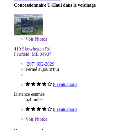
Concessionnaire U-Haul dans le voisinage
Voir
Photos
419 Skowhegan Rd
Fairfield, ME 04937
(207) 692-2029
Fermé aujourd'hui
8 évaluations
Distance estimée
6,4 milles
8 évaluations
Voir
Photos