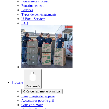
Fournisseurs locaux
Fonctionnement
Services
Types de déménagements
U-Box -
Services
FAQ
Propane
Propane
Retour au menu principal
Remplissage de propane
Accessoires pour le gril
Grils et fumoirs