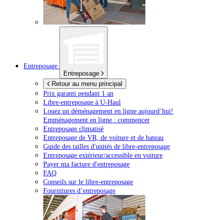
Entreposage
Entreposage
Retour au menu principal
Prix garanti pendant 1 an
Libre-entreposage à
U-Haul
Louez un déménagement en ligne aujourd’hui!
Emménagement en ligne : commencer
Entreposage climatisé
Entreposage de VR, de voiture et de bateau
Guide des tailles d'unités de libre-entreposage
Entreposage extérieur/accessible en voiture
Payer ma facture d'entreposage
FAQ
Conseils sur le libre-entreposage
Fournitures d’entreposage