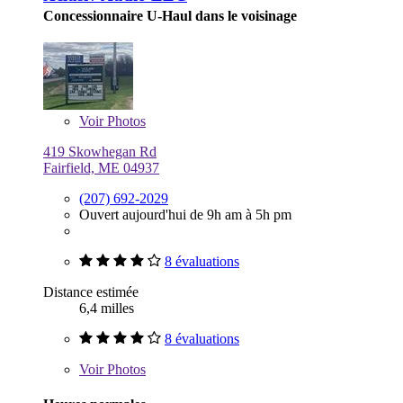
Concessionnaire U-Haul dans le voisinage
Voir
Photos
419 Skowhegan Rd
Fairfield, ME 04937
(207) 692-2029
Ouvert aujourd'hui de 9h am à 5h pm
8 évaluations
Distance estimée
6,4 milles
8 évaluations
Voir
Photos