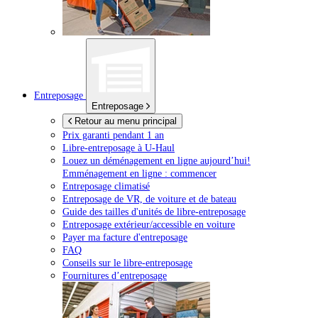
Entreposage
Entreposage
Retour au menu principal
Prix garanti pendant 1 an
Libre-entreposage à
U-Haul
Louez un déménagement en ligne aujourd’hui!
Emménagement en ligne : commencer
Entreposage climatisé
Entreposage de VR, de voiture et de bateau
Guide des tailles d'unités de libre-entreposage
Entreposage extérieur/accessible en voiture
Payer ma facture d'entreposage
FAQ
Conseils sur le libre-entreposage
Fournitures d’entreposage