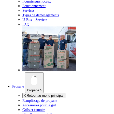
Fournisseurs locaux
Fonctionnement
Services
Types de déménagements
U-Box -
Services
FAQ
Propane
Propane
Retour au menu principal
Remplissage de propane
Accessoires pour le gril
Grils et fumoirs