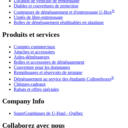
Location de véhicule de remorquage
Diables et couvertures de protection
®
Conteneurs de déménagement et d'entreposage
U-Box
Unités de libre-entreposage
Boîtes de déménagement réutilisables en plastique
Produits et services
Comptes commerciaux
Attaches et accessoires
Aides-déménageurs
Boîtes et accessoires de déménagement
Couverture pour les dommages
Remplissages et réservoirs de propane
®
Déménagement au service des étudiants Collegeboxes
Chèques-cadeaux
Rabais et offres spéciales
Company Info
SuperGraphiques de
U-Haul
- Québec
Collaborez avec nous