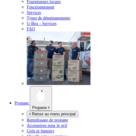
Fournisseurs locaux
Fonctionnement
Services
Types de déménagements
U-Box -
Services
FAQ
Propane
Propane
Retour au menu principal
Remplissage de propane
Accessoires pour le gril
Grils et fumoirs