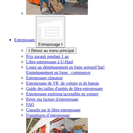
Entreposage
Entreposage
Retour au menu principal
Prix garanti pendant 1 an
Libre-entreposage à
U-Haul
Louez un déménagement en ligne aujourd’hui!
Emménagement en ligne : commencer
Entreposage climatisé
Entreposage de VR, de voiture et de bateau
Guide des tailles d'unités de libre-entreposage
Entreposage extérieur/accessible en voiture
Payer ma facture d'entreposage
FAQ
Conseils sur le libre-entreposage
Fournitures d’entreposage