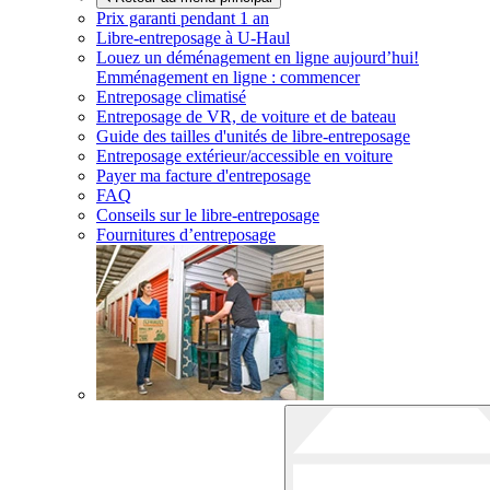
Prix garanti pendant 1 an
Libre-entreposage à
U-Haul
Louez un déménagement en ligne aujourd’hui!
Emménagement en ligne : commencer
Entreposage climatisé
Entreposage de VR, de voiture et de bateau
Guide des tailles d'unités de libre-entreposage
Entreposage extérieur/accessible en voiture
Payer ma facture d'entreposage
FAQ
Conseils sur le libre-entreposage
Fournitures d’entreposage