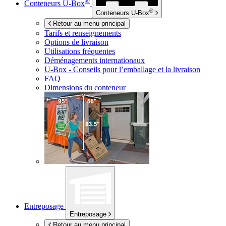
®
Conteneurs
U-Box
®
Conteneurs
U-Box
Retour au menu principal
Tarifs et renseignements
Options de livraison
Utilisations fréquentes
Déménagements internationaux
U-Box -
Conseils pour l’emballage et la livraison
FAQ
Dimensions du conteneur
Entreposage
Entreposage
Retour au menu principal