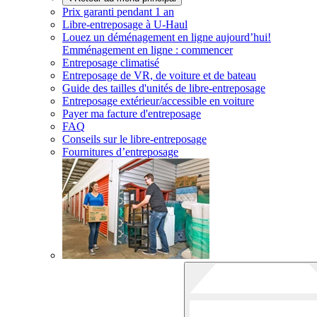
Prix garanti pendant 1 an
Libre-entreposage à
U-Haul
Louez un déménagement en ligne aujourd’hui!
Emménagement en ligne : commencer
Entreposage climatisé
Entreposage de VR, de voiture et de bateau
Guide des tailles d'unités de libre-entreposage
Entreposage extérieur/accessible en voiture
Payer ma facture d'entreposage
FAQ
Conseils sur le libre-entreposage
Fournitures d’entreposage