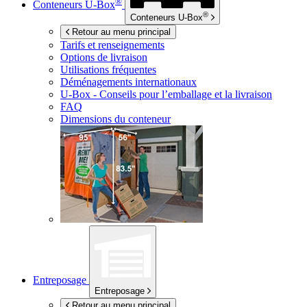
®
Conteneurs
U-Box
®
Conteneurs
U-Box
Retour au menu principal
Tarifs et renseignements
Options de livraison
Utilisations fréquentes
Déménagements internationaux
U-Box -
Conseils pour l’emballage et la livraison
FAQ
Dimensions du conteneur
Entreposage
Entreposage
Retour au menu principal