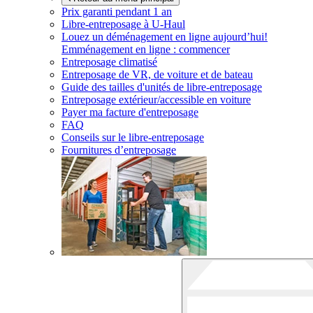
Prix garanti pendant 1 an
Libre-entreposage à
U-Haul
Louez un déménagement en ligne aujourd’hui!
Emménagement en ligne : commencer
Entreposage climatisé
Entreposage de VR, de voiture et de bateau
Guide des tailles d'unités de libre-entreposage
Entreposage extérieur/accessible en voiture
Payer ma facture d'entreposage
FAQ
Conseils sur le libre-entreposage
Fournitures d’entreposage