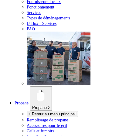
Fournisseurs locaux
Fonctionnement
Services
Types de déménagements
U-Box -
Services
FAQ
Propane
Propane
Retour au menu principal
Remplissage de propane
Accessoires pour le gril
Grils et fumoirs