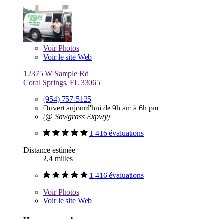
Voir
Photos
Voir le site Web
12375 W Sample Rd
Coral Springs, FL 33065
(954) 757-5125
Ouvert aujourd'hui de 9h am à 6h pm
(@ Sawgrass Expwy)
1 416 évaluations
Distance estimée
2,4 milles
1 416 évaluations
Voir
Photos
Voir le site Web