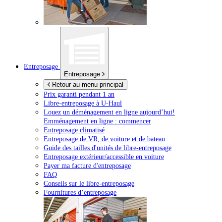
Entreposage
Entreposage
Retour au menu principal
Prix garanti pendant 1 an
Libre-entreposage à
U-Haul
Louez un déménagement en ligne aujourd’hui!
Emménagement en ligne : commencer
Entreposage climatisé
Entreposage de VR, de voiture et de bateau
Guide des tailles d'unités de libre-entreposage
Entreposage extérieur/accessible en voiture
Payer ma facture d'entreposage
FAQ
Conseils sur le libre-entreposage
Fournitures d’entreposage