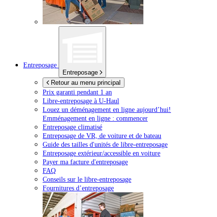
Entreposage
Entreposage
Retour au menu principal
Prix garanti pendant 1 an
Libre-entreposage à
U-Haul
Louez un déménagement en ligne aujourd’hui!
Emménagement en ligne : commencer
Entreposage climatisé
Entreposage de VR, de voiture et de bateau
Guide des tailles d'unités de libre-entreposage
Entreposage extérieur/accessible en voiture
Payer ma facture d'entreposage
FAQ
Conseils sur le libre-entreposage
Fournitures d’entreposage