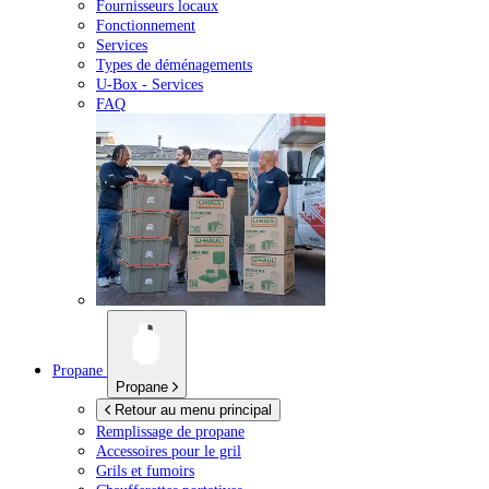
Fournisseurs locaux
Fonctionnement
Services
Types de déménagements
U-Box -
Services
FAQ
Propane
Propane
Retour au menu principal
Remplissage de propane
Accessoires pour le gril
Grils et fumoirs