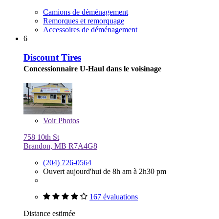
Camions de déménagement
Remorques et remorquage
Accessoires de déménagement
6
Discount Tires
Concessionnaire U-Haul dans le voisinage
Voir
Photos
758 10th St
Brandon, MB R7A4G8
(204) 726-0564
Ouvert aujourd'hui de 8h am à 2h30 pm
167 évaluations
Distance estimée