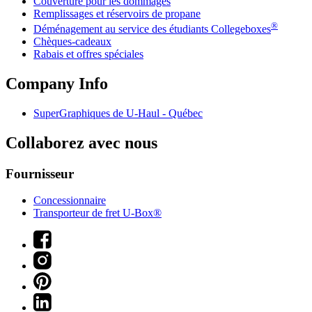
Couverture pour les dommages
Remplissages et réservoirs de propane
®
Déménagement au service des étudiants Collegeboxes
Chèques-cadeaux
Rabais et offres spéciales
Company Info
SuperGraphiques de
U-Haul
- Québec
Collaborez avec nous
Fournisseur
Concessionnaire
Transporteur de fret U-Box®