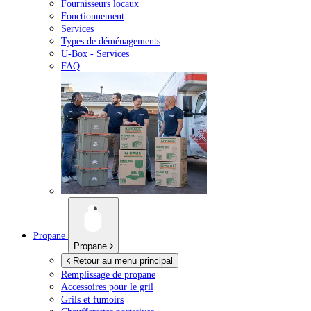
Fournisseurs locaux
Fonctionnement
Services
Types de déménagements
U-Box -
Services
FAQ
Propane
Propane
Retour au menu principal
Remplissage de propane
Accessoires pour le gril
Grils et fumoirs