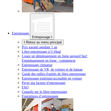
Entreposage
Entreposage
Retour au menu principal
Prix garanti pendant 1 an
Libre-entreposage à
U-Haul
Louez un déménagement en ligne aujourd’hui!
Emménagement en ligne : commencer
Entreposage climatisé
Entreposage de VR, de voiture et de bateau
Guide des tailles d'unités de libre-entreposage
Entreposage extérieur/accessible en voiture
Payer ma facture d'entreposage
FAQ
Conseils sur le libre-entreposage
Fournitures d’entreposage