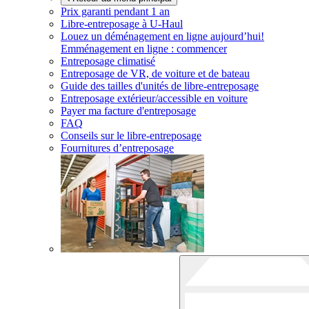
Prix garanti pendant 1 an
Libre-entreposage à
U-Haul
Louez un déménagement en ligne aujourd’hui!
Emménagement en ligne : commencer
Entreposage climatisé
Entreposage de VR, de voiture et de bateau
Guide des tailles d'unités de libre-entreposage
Entreposage extérieur/accessible en voiture
Payer ma facture d'entreposage
FAQ
Conseils sur le libre-entreposage
Fournitures d’entreposage