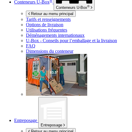
®
Conteneurs
U-Box
®
Conteneurs
U-Box
Retour au menu principal
Tarifs et renseignements
Options de livraison
Utilisations fréquentes
Déménagements internationaux
U-Box -
Conseils pour l’emballage et la livraison
FAQ
Dimensions du conteneur
Entreposage
Entreposage
Retour au menu principal