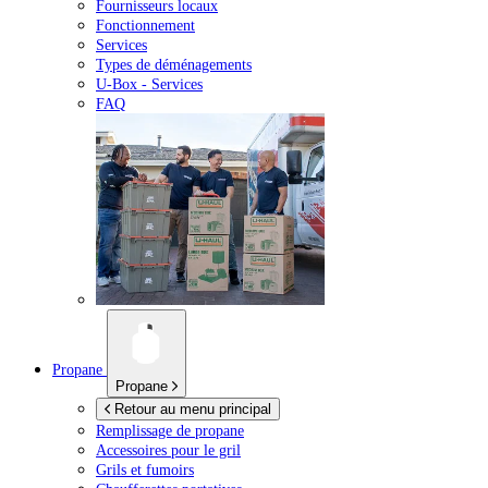
Fournisseurs locaux
Fonctionnement
Services
Types de déménagements
U-Box -
Services
FAQ
Propane
Propane
Retour au menu principal
Remplissage de propane
Accessoires pour le gril
Grils et fumoirs