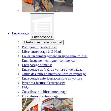
Entreposage
Entreposage
Retour au menu principal
Prix garanti pendant 1 an
Libre-entreposage à
U-Haul
Louez un déménagement en ligne aujourd’hui!
Emménagement en ligne : commencer
Entreposage climatisé
Entreposage de VR, de voiture et de bateau
Guide des tailles d'unités de libre-entreposage
Entreposage extérieur/accessible en voiture
Payer ma facture d'entreposage
FAQ
Conseils sur le libre-entreposage
Fournitures d’entreposage