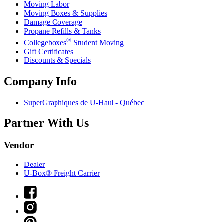
Moving Labor
Moving Boxes & Supplies
Damage Coverage
Propane Refills & Tanks
®
Collegeboxes
Student Moving
Gift Certificates
Discounts & Specials
Company Info
SuperGraphiques de
U-Haul
- Québec
Partner With Us
Vendor
Dealer
U-Box® Freight Carrier