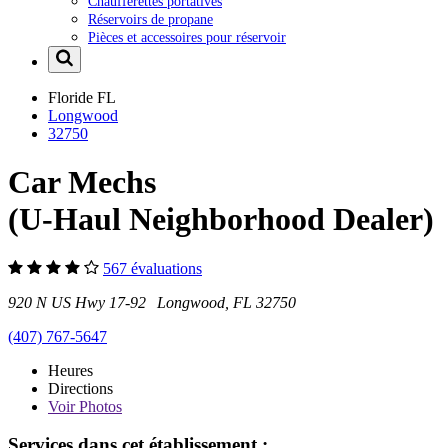
Chaufferettes portatives
Réservoirs de propane
Pièces et accessoires pour réservoir
Floride
FL
Longwood
32750
Car Mechs
(U-Haul Neighborhood Dealer)
567 évaluations
920 N US Hwy 17-92 Longwood, FL 32750
(407) 767-5647
Heures
Directions
Voir
Photos
Services dans cet établissement :