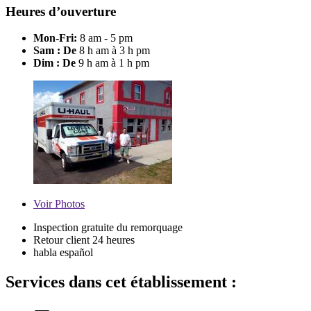
Heures d’ouverture
Mon-Fri:
8 am - 5 pm
Sam : De
8 h am à 3 h pm
Dim : De
9 h am à 1 h pm
Voir
Photos
Inspection gratuite du remorquage
Retour client 24 heures
habla español
Services dans cet établissement :