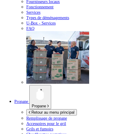
Fournisseurs locaux
Fonctionnement
Services
Types de déménagements
U-Box -
Services
FAQ
Propane
Propane
Retour au menu principal
Remplissage de propane
Accessoires pour le gril
Grils et fumoirs