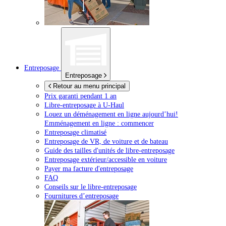
Entreposage
Entreposage
Retour au menu principal
Prix garanti pendant 1 an
Libre-entreposage à
U-Haul
Louez un déménagement en ligne aujourd’hui!
Emménagement en ligne : commencer
Entreposage climatisé
Entreposage de VR, de voiture et de bateau
Guide des tailles d'unités de libre-entreposage
Entreposage extérieur/accessible en voiture
Payer ma facture d'entreposage
FAQ
Conseils sur le libre-entreposage
Fournitures d’entreposage