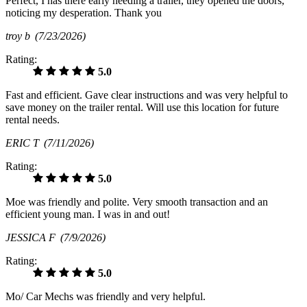
Perfect, I has there early needing a trailer, they opened the doors,
noticing my desperation. Thank you
troy b
(7/23/2026)
Rating:
5.0
Fast and efficient. Gave clear instructions and was very helpful to
save money on the trailer rental. Will use this location for future
rental needs.
ERIC T
(7/11/2026)
Rating:
5.0
Moe was friendly and polite. Very smooth transaction and an
efficient young man. I was in and out!
JESSICA F
(7/9/2026)
Rating:
5.0
Mo/ Car Mechs was friendly and very helpful.