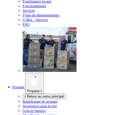
Fournisseurs locaux
Fonctionnement
Services
Types de déménagements
U-Box -
Services
FAQ
Propane
Propane
Retour au menu principal
Remplissage de propane
Accessoires pour le gril
Grils et fumoirs