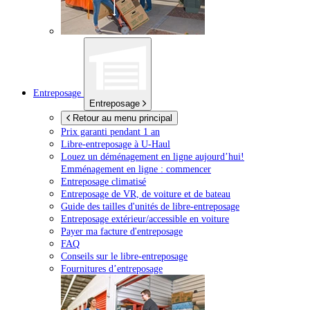
Entreposage
Entreposage
Retour au menu principal
Prix garanti pendant 1 an
Libre-entreposage à
U-Haul
Louez un déménagement en ligne aujourd’hui!
Emménagement en ligne : commencer
Entreposage climatisé
Entreposage de VR, de voiture et de bateau
Guide des tailles d'unités de libre-entreposage
Entreposage extérieur/accessible en voiture
Payer ma facture d'entreposage
FAQ
Conseils sur le libre-entreposage
Fournitures d’entreposage