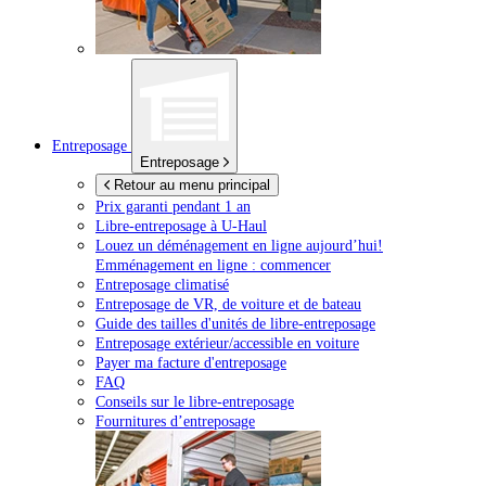
Entreposage
Entreposage
Retour au menu principal
Prix garanti pendant 1 an
Libre-entreposage à
U-Haul
Louez un déménagement en ligne aujourd’hui!
Emménagement en ligne : commencer
Entreposage climatisé
Entreposage de VR, de voiture et de bateau
Guide des tailles d'unités de libre-entreposage
Entreposage extérieur/accessible en voiture
Payer ma facture d'entreposage
FAQ
Conseils sur le libre-entreposage
Fournitures d’entreposage