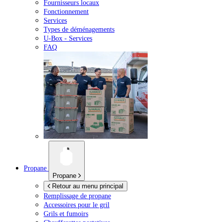
Fournisseurs locaux
Fonctionnement
Services
Types de déménagements
U-Box -
Services
FAQ
Propane
Propane
Retour au menu principal
Remplissage de propane
Accessoires pour le gril
Grils et fumoirs