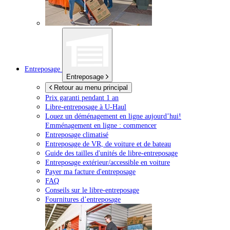
Entreposage
Entreposage
Retour au menu principal
Prix garanti pendant 1 an
Libre-entreposage à
U-Haul
Louez un déménagement en ligne aujourd’hui!
Emménagement en ligne : commencer
Entreposage climatisé
Entreposage de VR, de voiture et de bateau
Guide des tailles d'unités de libre-entreposage
Entreposage extérieur/accessible en voiture
Payer ma facture d'entreposage
FAQ
Conseils sur le libre-entreposage
Fournitures d’entreposage