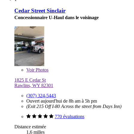
Cedar Street Sinclair
Concessionnaire U-Haul dans le voisinage
Voir
Photos
1825 E Cedar St
Rawlins, WY 82301
(307) 324-5443
Ouvert aujourd'hui de 8h am à 5h pm
(Exit 215 Off I-80 Across the street from Days Inn)
770 évaluations
Distance estimée
1,6 milles