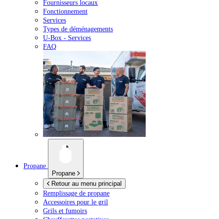
Fournisseurs locaux
Fonctionnement
Services
Types de déménagements
U-Box -
Services
FAQ
Propane
Propane
Retour au menu principal
Remplissage de propane
Accessoires pour le gril
Grils et fumoirs