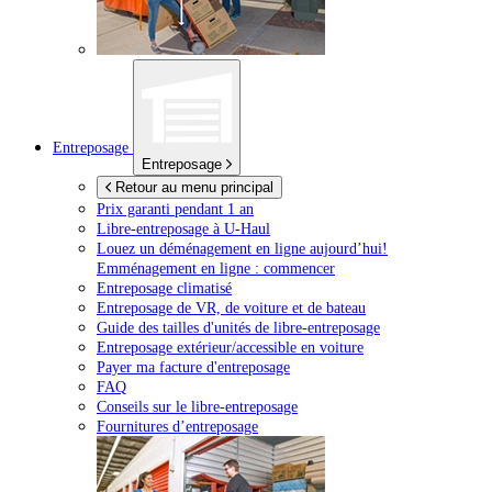
Entreposage
Entreposage
Retour au menu principal
Prix garanti pendant 1 an
Libre-entreposage à
U-Haul
Louez un déménagement en ligne aujourd’hui!
Emménagement en ligne : commencer
Entreposage climatisé
Entreposage de VR, de voiture et de bateau
Guide des tailles d'unités de libre-entreposage
Entreposage extérieur/accessible en voiture
Payer ma facture d'entreposage
FAQ
Conseils sur le libre-entreposage
Fournitures d’entreposage