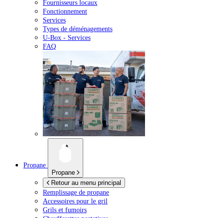
Fournisseurs locaux
Fonctionnement
Services
Types de déménagements
U-Box -
Services
FAQ
Propane
Propane
Retour au menu principal
Remplissage de propane
Accessoires pour le gril
Grils et fumoirs