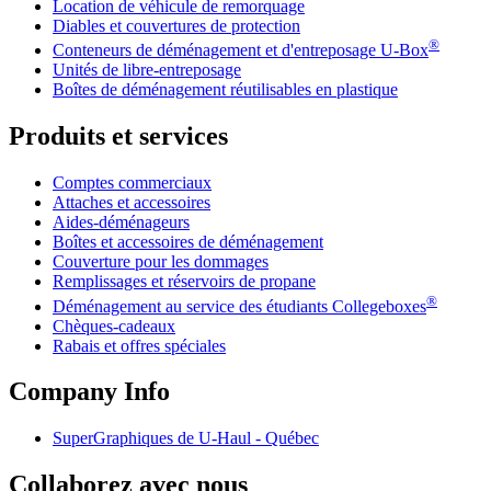
Location de véhicule de remorquage
Diables et couvertures de protection
®
Conteneurs de déménagement et d'entreposage
U-Box
Unités de libre-entreposage
Boîtes de déménagement réutilisables en plastique
Produits et services
Comptes commerciaux
Attaches et accessoires
Aides-déménageurs
Boîtes et accessoires de déménagement
Couverture pour les dommages
Remplissages et réservoirs de propane
®
Déménagement au service des étudiants Collegeboxes
Chèques-cadeaux
Rabais et offres spéciales
Company Info
SuperGraphiques de
U-Haul
- Québec
Collaborez avec nous