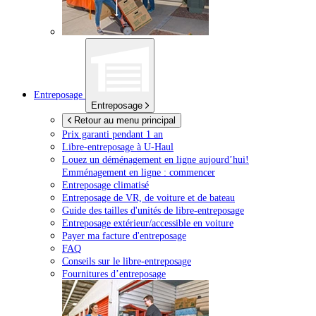
Entreposage
Entreposage
Retour au menu principal
Prix garanti pendant 1 an
Libre-entreposage à
U-Haul
Louez un déménagement en ligne aujourd’hui!
Emménagement en ligne : commencer
Entreposage climatisé
Entreposage de VR, de voiture et de bateau
Guide des tailles d'unités de libre-entreposage
Entreposage extérieur/accessible en voiture
Payer ma facture d'entreposage
FAQ
Conseils sur le libre-entreposage
Fournitures d’entreposage