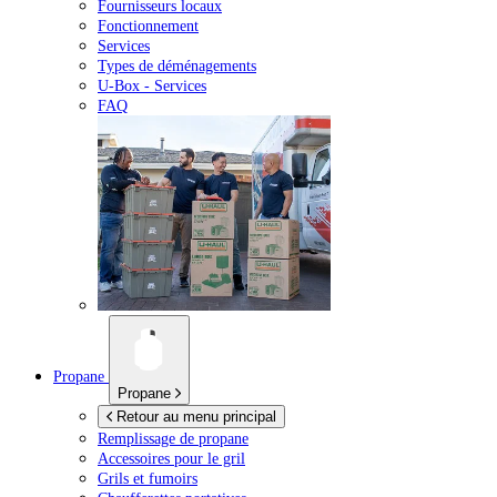
Fournisseurs locaux
Fonctionnement
Services
Types de déménagements
U-Box -
Services
FAQ
Propane
Propane
Retour au menu principal
Remplissage de propane
Accessoires pour le gril
Grils et fumoirs