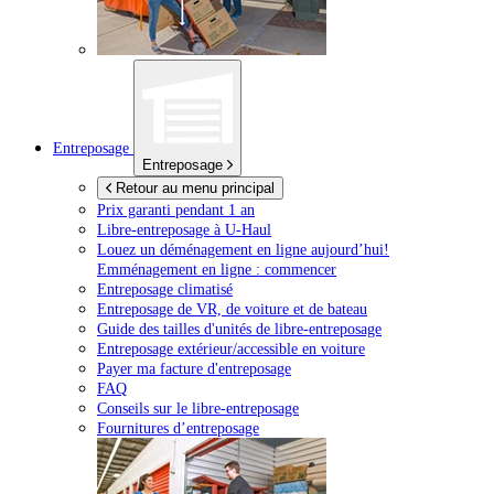
Entreposage
Entreposage
Retour au menu principal
Prix garanti pendant 1 an
Libre-entreposage à
U-Haul
Louez un déménagement en ligne aujourd’hui!
Emménagement en ligne : commencer
Entreposage climatisé
Entreposage de VR, de voiture et de bateau
Guide des tailles d'unités de libre-entreposage
Entreposage extérieur/accessible en voiture
Payer ma facture d'entreposage
FAQ
Conseils sur le libre-entreposage
Fournitures d’entreposage