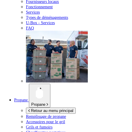
Fournisseurs locaux
Fonctionnement
Services
Types de déménagements
U-Box -
Services
FAQ
Propane
Propane
Retour au menu principal
Remplissage de propane
Accessoires pour le gril
Grils et fumoirs