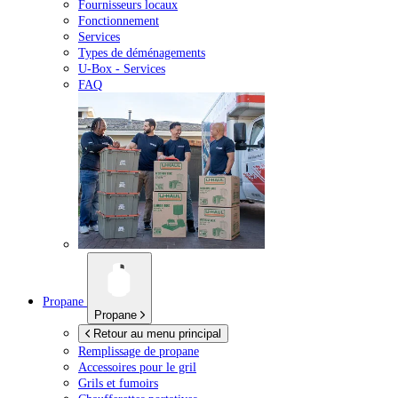
Fournisseurs locaux
Fonctionnement
Services
Types de déménagements
U-Box -
Services
FAQ
Propane
Propane
Retour au menu principal
Remplissage de propane
Accessoires pour le gril
Grils et fumoirs