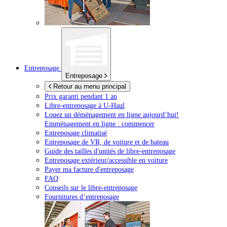
Entreposage
Entreposage
Retour au menu principal
Prix garanti pendant 1 an
Libre-entreposage à
U-Haul
Louez un déménagement en ligne aujourd’hui!
Emménagement en ligne : commencer
Entreposage climatisé
Entreposage de VR, de voiture et de bateau
Guide des tailles d'unités de libre-entreposage
Entreposage extérieur/accessible en voiture
Payer ma facture d'entreposage
FAQ
Conseils sur le libre-entreposage
Fournitures d’entreposage