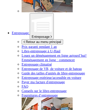
Entreposage
Entreposage
Retour au menu principal
Prix garanti pendant 1 an
Libre-entreposage à
U-Haul
Louez un déménagement en ligne aujourd’hui!
Emménagement en ligne : commencer
Entreposage climatisé
Entreposage de VR, de voiture et de bateau
Guide des tailles d'unités de libre-entreposage
Entreposage extérieur/accessible en voiture
Payer ma facture d'entreposage
FAQ
Conseils sur le libre-entreposage
Fournitures d’entreposage