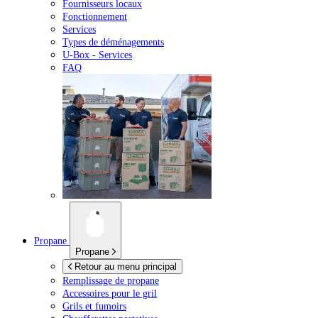
Fournisseurs locaux
Fonctionnement
Services
Types de déménagements
U-Box -
Services
FAQ
Propane
Propane
Retour au menu principal
Remplissage de propane
Accessoires pour le gril
Grils et fumoirs