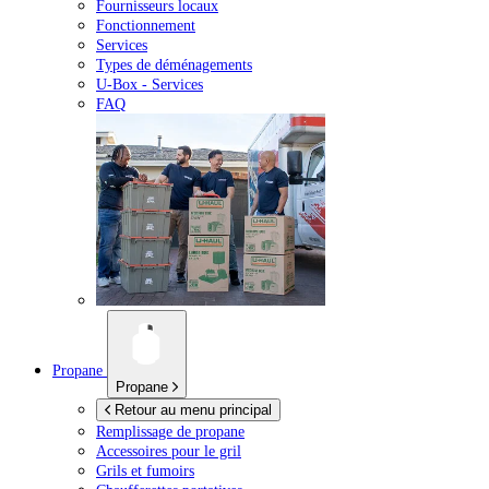
Fournisseurs locaux
Fonctionnement
Services
Types de déménagements
U-Box -
Services
FAQ
Propane
Propane
Retour au menu principal
Remplissage de propane
Accessoires pour le gril
Grils et fumoirs