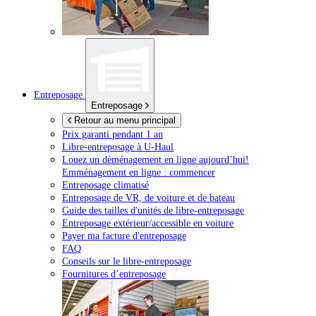
Entreposage
Entreposage
Retour au menu principal
Prix garanti pendant 1 an
Libre-entreposage à
U-Haul
Louez un déménagement en ligne aujourd’hui!
Emménagement en ligne : commencer
Entreposage climatisé
Entreposage de VR, de voiture et de bateau
Guide des tailles d'unités de libre-entreposage
Entreposage extérieur/accessible en voiture
Payer ma facture d'entreposage
FAQ
Conseils sur le libre-entreposage
Fournitures d’entreposage