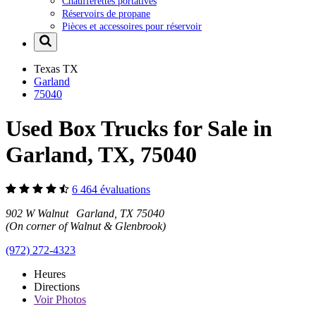
Chaufferettes portatives
Réservoirs de propane
Pièces et accessoires pour réservoir
Texas
TX
Garland
75040
Used Box Trucks for Sale in
Garland, TX, 75040
6 464 évaluations
902 W Walnut Garland, TX 75040
(On corner of Walnut & Glenbrook)
(972) 272-4323
Heures
Directions
Voir
Photos