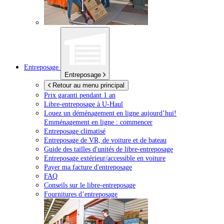
Entreposage
Entreposage
Retour au menu principal
Prix garanti pendant 1 an
Libre-entreposage à
U-Haul
Louez un déménagement en ligne aujourd’hui!
Emménagement en ligne : commencer
Entreposage climatisé
Entreposage de VR, de voiture et de bateau
Guide des tailles d'unités de libre-entreposage
Entreposage extérieur/accessible en voiture
Payer ma facture d'entreposage
FAQ
Conseils sur le libre-entreposage
Fournitures d’entreposage