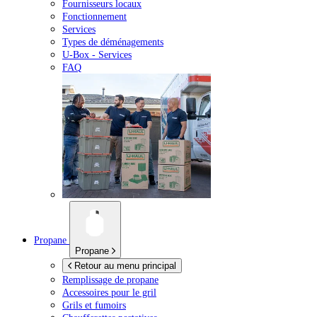
Fournisseurs locaux
Fonctionnement
Services
Types de déménagements
U-Box -
Services
FAQ
Propane
Propane
Retour au menu principal
Remplissage de propane
Accessoires pour le gril
Grils et fumoirs