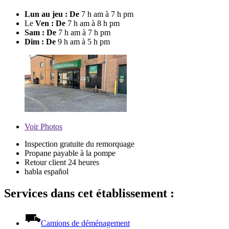
Lun au jeu : De
7 h am à 7 h pm
Le
Ven : De
7 h am à 8 h pm
Sam : De
7 h am à 7 h pm
Dim : De
9 h am à 5 h pm
Voir
Photos
Inspection gratuite du remorquage
Propane payable à la pompe
Retour client 24 heures
habla español
Services dans cet établissement :
Camions de déménagement