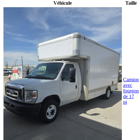
Véhicule
Taille
Camion
avec
fourgon
de 17
pi