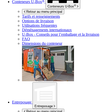
®
Conteneurs
U-Box
®
Conteneurs
U-Box
Retour au menu principal
Tarifs et renseignements
Options de livraison
Utilisations fréquentes
Déménagements internationaux
U-Box -
Conseils pour l’emballage et la livraison
FAQ
Dimensions du conteneur
Entreposage
Entreposage
Retour au menu principal