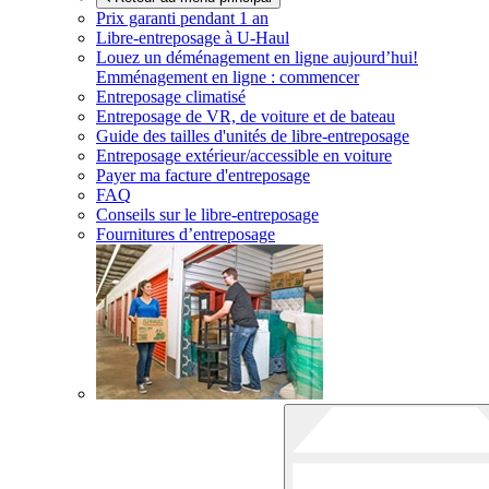
Prix garanti pendant 1 an
Libre-entreposage à
U-Haul
Louez un déménagement en ligne aujourd’hui!
Emménagement en ligne : commencer
Entreposage climatisé
Entreposage de VR, de voiture et de bateau
Guide des tailles d'unités de libre-entreposage
Entreposage extérieur/accessible en voiture
Payer ma facture d'entreposage
FAQ
Conseils sur le libre-entreposage
Fournitures d’entreposage