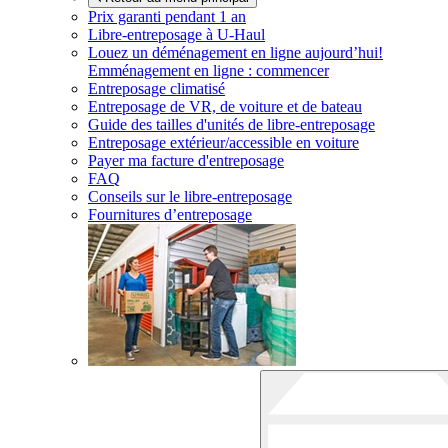
Prix garanti pendant 1 an
Libre-entreposage à
U-Haul
Louez un déménagement en ligne aujourd’hui!
Emménagement en ligne : commencer
Entreposage climatisé
Entreposage de VR, de voiture et de bateau
Guide des tailles d'unités de libre-entreposage
Entreposage extérieur/accessible en voiture
Payer ma facture d'entreposage
FAQ
Conseils sur le libre-entreposage
Fournitures d’entreposage