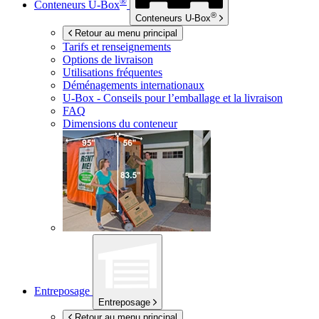
®
Conteneurs
U-Box
®
Conteneurs
U-Box
Retour au menu principal
Tarifs et renseignements
Options de livraison
Utilisations fréquentes
Déménagements internationaux
U-Box -
Conseils pour l’emballage et la livraison
FAQ
Dimensions du conteneur
Entreposage
Entreposage
Retour au menu principal