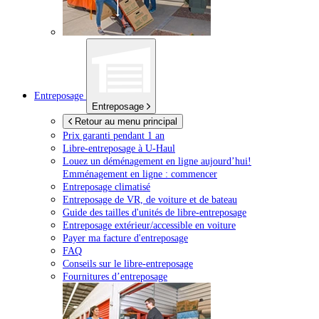
Entreposage
Entreposage
Retour au menu principal
Prix garanti pendant 1 an
Libre-entreposage à
U-Haul
Louez un déménagement en ligne aujourd’hui!
Emménagement en ligne : commencer
Entreposage climatisé
Entreposage de VR, de voiture et de bateau
Guide des tailles d'unités de libre-entreposage
Entreposage extérieur/accessible en voiture
Payer ma facture d'entreposage
FAQ
Conseils sur le libre-entreposage
Fournitures d’entreposage