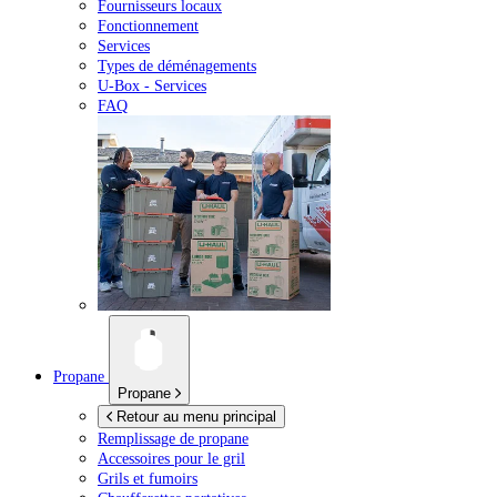
Fournisseurs locaux
Fonctionnement
Services
Types de déménagements
U-Box -
Services
FAQ
Propane
Propane
Retour au menu principal
Remplissage de propane
Accessoires pour le gril
Grils et fumoirs