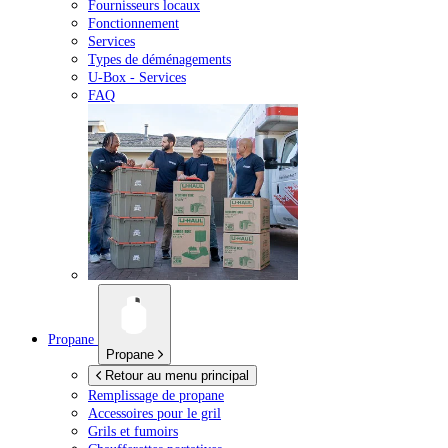
Fournisseurs locaux
Fonctionnement
Services
Types de déménagements
U-Box -
Services
FAQ
Propane
Propane
Retour au menu principal
Remplissage de propane
Accessoires pour le gril
Grils et fumoirs