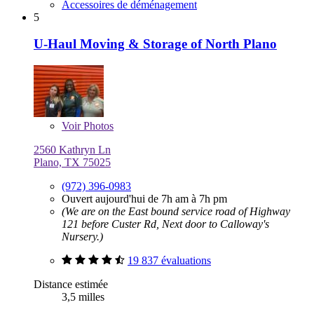
Accessoires de déménagement
5
U-Haul Moving & Storage of North Plano
Voir
Photos
2560 Kathryn Ln
Plano, TX 75025
(972) 396-0983
Ouvert aujourd'hui de 7h am à 7h pm
(We are on the East bound service road of Highway
121 before Custer Rd, Next door to Calloway's
Nursery.)
19 837 évaluations
Distance estimée
3,5 milles