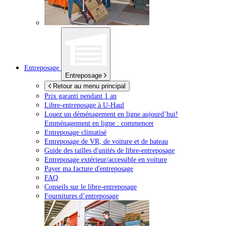
Entreposage
Entreposage
Retour au menu principal
Prix garanti pendant 1 an
Libre-entreposage à
U-Haul
Louez un déménagement en ligne aujourd’hui!
Emménagement en ligne : commencer
Entreposage climatisé
Entreposage de VR, de voiture et de bateau
Guide des tailles d'unités de libre-entreposage
Entreposage extérieur/accessible en voiture
Payer ma facture d'entreposage
FAQ
Conseils sur le libre-entreposage
Fournitures d’entreposage