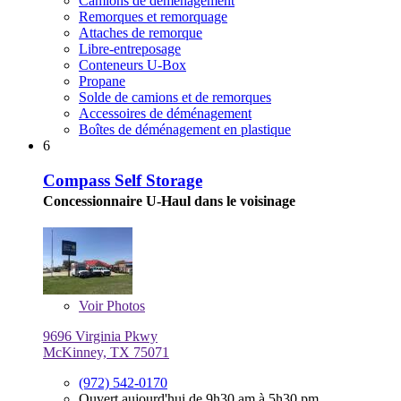
Camions de déménagement
Remorques et remorquage
Attaches de remorque
Libre-entreposage
Conteneurs U-Box
Propane
Solde de camions et de remorques
Accessoires de déménagement
Boîtes de déménagement en plastique
6
Compass Self Storage
Concessionnaire U-Haul dans le voisinage
Voir
Photos
9696 Virginia Pkwy
McKinney, TX 75071
(972) 542-0170
Ouvert aujourd'hui de 9h30 am à 5h30 pm