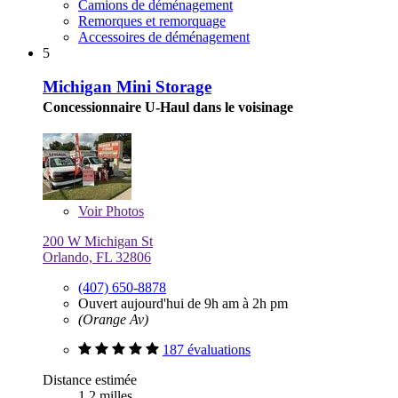
Camions de déménagement
Remorques et remorquage
Accessoires de déménagement
5
Michigan Mini Storage
Concessionnaire U-Haul dans le voisinage
Voir
Photos
200 W Michigan St
Orlando, FL 32806
(407) 650-8878
Ouvert aujourd'hui de 9h am à 2h pm
(Orange Av)
187 évaluations
Distance estimée
1,2 milles