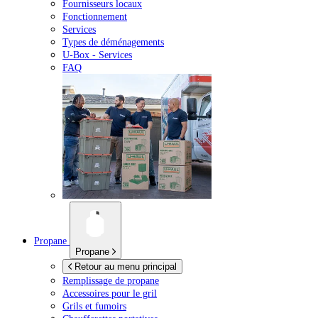
Fournisseurs locaux
Fonctionnement
Services
Types de déménagements
U-Box -
Services
FAQ
Propane
Propane
Retour au menu principal
Remplissage de propane
Accessoires pour le gril
Grils et fumoirs