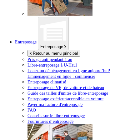
Entreposage
Entreposage
Retour au menu principal
Prix garanti pendant 1 an
Libre-entreposage à
U-Haul
Louez un déménagement en ligne aujourd’hui!
Emménagement en ligne : commencer
Entreposage climatisé
Entreposage de VR, de voiture et de bateau
Guide des tailles d'unités de libre-entreposage
Entreposage extérieur/accessible en voiture
Payer ma facture d'entreposage
FAQ
Conseils sur le libre-entreposage
Fournitures d’entreposage