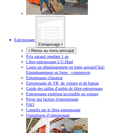
Entreposage
Entreposage
Retour au menu principal
Prix garanti pendant 1 an
Libre-entreposage à
U-Haul
Louez un déménagement en ligne aujourd’hui!
Emménagement en ligne : commencer
Entreposage climatisé
Entreposage de VR, de voiture et de bateau
Guide des tailles d'unités de libre-entreposage
Entreposage extérieur/accessible en voiture
Payer ma facture d'entreposage
FAQ
Conseils sur le libre-entreposage
Fournitures d’entreposage