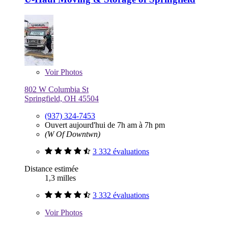
Voir
Photos
802 W Columbia St
Springfield, OH 45504
(937) 324-7453
Ouvert aujourd'hui de 7h am à 7h pm
(W Of Downtwn)
3 332 évaluations
Distance estimée
1,3 milles
3 332 évaluations
Voir
Photos