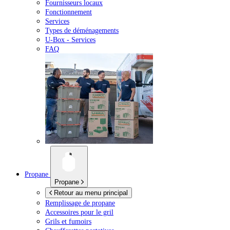
Fournisseurs locaux
Fonctionnement
Services
Types de déménagements
U-Box -
Services
FAQ
Propane
Propane
Retour au menu principal
Remplissage de propane
Accessoires pour le gril
Grils et fumoirs