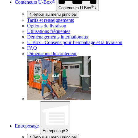
®
Conteneurs
U-Box
®
Conteneurs
U-Box
Retour au menu principal
Tarifs et renseignements
Options de livraison
Utilisations fréquentes
Déménagements internationaux
U-Box -
Conseils pour l’emballage et la livraison
FAQ
Dimensions du conteneur
Entreposage
Entreposage
Retour au menu principal