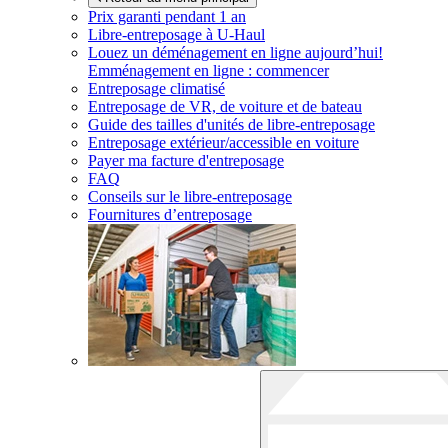
Prix garanti pendant 1 an
Libre-entreposage à
U-Haul
Louez un déménagement en ligne aujourd’hui!
Emménagement en ligne : commencer
Entreposage climatisé
Entreposage de VR, de voiture et de bateau
Guide des tailles d'unités de libre-entreposage
Entreposage extérieur/accessible en voiture
Payer ma facture d'entreposage
FAQ
Conseils sur le libre-entreposage
Fournitures d’entreposage