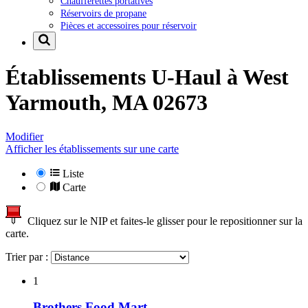
Chaufferettes portatives
Réservoirs de propane
Pièces et accessoires pour réservoir
Établissements U-Haul à
West
Yarmouth, MA 02673
Modifier
Afficher les établissements sur une carte
Liste
Carte
Cliquez sur le NIP et faites-le glisser pour le repositionner sur la
carte.
Trier par :
1
Brothers Food Mart