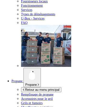
Fournisseurs locaux
Fonctionnement
Services
Types de déménagements
U-Box -
Services
FAQ
Propane
Propane
Retour au menu principal
Remplissage de propane
Accessoires pour le gril
Grils et fumoirs