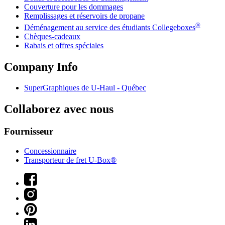
Couverture pour les dommages
Remplissages et réservoirs de propane
®
Déménagement au service des étudiants Collegeboxes
Chèques-cadeaux
Rabais et offres spéciales
Company Info
SuperGraphiques de
U-Haul
- Québec
Collaborez avec nous
Fournisseur
Concessionnaire
Transporteur de fret U-Box®