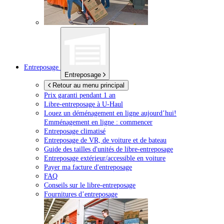
Entreposage
Entreposage
Retour au menu principal
Prix garanti pendant 1 an
Libre-entreposage à
U-Haul
Louez un déménagement en ligne aujourd’hui!
Emménagement en ligne : commencer
Entreposage climatisé
Entreposage de VR, de voiture et de bateau
Guide des tailles d'unités de libre-entreposage
Entreposage extérieur/accessible en voiture
Payer ma facture d'entreposage
FAQ
Conseils sur le libre-entreposage
Fournitures d’entreposage