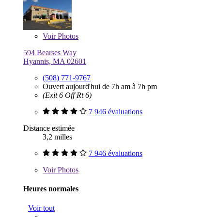
Voir
Photos
594 Bearses Way
Hyannis, MA 02601
(508) 771-9767
Ouvert aujourd'hui de 7h am à 7h pm
(Exit 6 Off Rt 6)
7 946 évaluations
Distance estimée
3,2 milles
7 946 évaluations
Voir
Photos
Heures normales
Voir tout