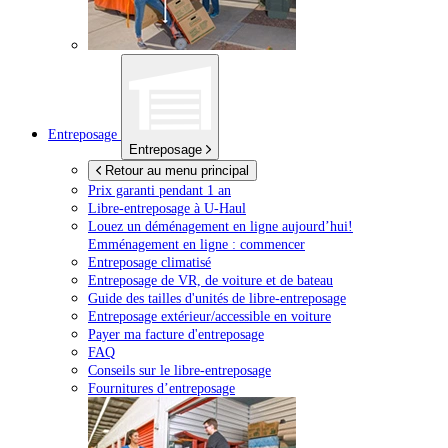
Entreposage
Entreposage
Retour au menu principal
Prix garanti pendant 1 an
Libre-entreposage à
U-Haul
Louez un déménagement en ligne aujourd’hui!
Emménagement en ligne : commencer
Entreposage climatisé
Entreposage de VR, de voiture et de bateau
Guide des tailles d'unités de libre-entreposage
Entreposage extérieur/accessible en voiture
Payer ma facture d'entreposage
FAQ
Conseils sur le libre-entreposage
Fournitures d’entreposage