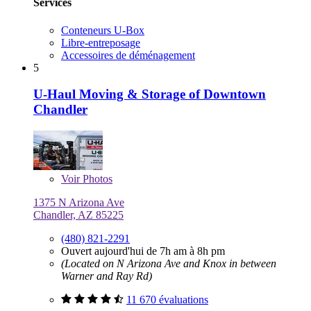
Services
Conteneurs U-Box
Libre-entreposage
Accessoires de déménagement
5
U-Haul Moving & Storage of Downtown
Chandler
Voir
Photos
1375 N Arizona Ave
Chandler, AZ 85225
(480) 821-2291
Ouvert aujourd'hui de 7h am à 8h pm
(Located on N Arizona Ave and Knox in between
Warner and Ray Rd)
11 670 évaluations