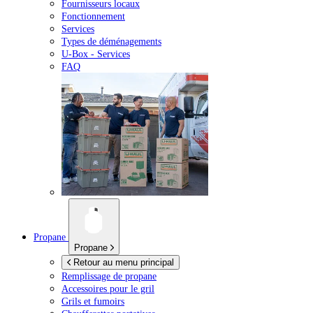
Fournisseurs locaux
Fonctionnement
Services
Types de déménagements
U-Box -
Services
FAQ
Propane
Propane
Retour au menu principal
Remplissage de propane
Accessoires pour le gril
Grils et fumoirs