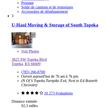
Propane
Solde de camions et de remorques
Accessoires de déménagement
3
U-Haul Moving & Storage of South Topeka
Voir
Photos
3825 SW Topeka Blvd
Topeka, KS 66609
(785) 266-8700
Ouvert aujourd'hui de 7h am à 7h pm
(N Of S Topeka Turnpike Exit, Next to Ed Bozarth
Chevrolet)
10 273 évaluations
Distance estimée
92,3 milles