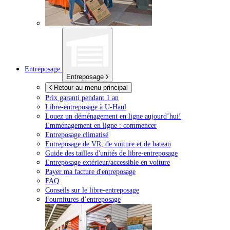
Entreposage
Entreposage
Retour au menu principal
Prix garanti pendant 1 an
Libre-entreposage à
U-Haul
Louez un déménagement en ligne aujourd’hui!
Emménagement en ligne : commencer
Entreposage climatisé
Entreposage de VR, de voiture et de bateau
Guide des tailles d'unités de libre-entreposage
Entreposage extérieur/accessible en voiture
Payer ma facture d'entreposage
FAQ
Conseils sur le libre-entreposage
Fournitures d’entreposage