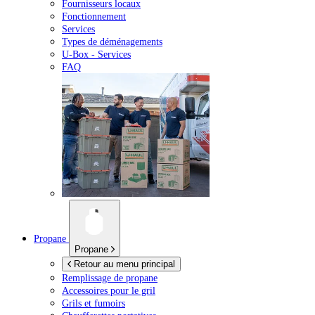
Fournisseurs locaux
Fonctionnement
Services
Types de déménagements
U-Box -
Services
FAQ
Propane
Propane
Retour au menu principal
Remplissage de propane
Accessoires pour le gril
Grils et fumoirs