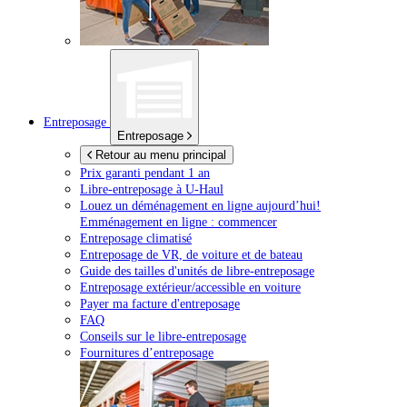
Entreposage
Entreposage
Retour au menu principal
Prix garanti pendant 1 an
Libre-entreposage à
U-Haul
Louez un déménagement en ligne aujourd’hui!
Emménagement en ligne : commencer
Entreposage climatisé
Entreposage de VR, de voiture et de bateau
Guide des tailles d'unités de libre-entreposage
Entreposage extérieur/accessible en voiture
Payer ma facture d'entreposage
FAQ
Conseils sur le libre-entreposage
Fournitures d’entreposage