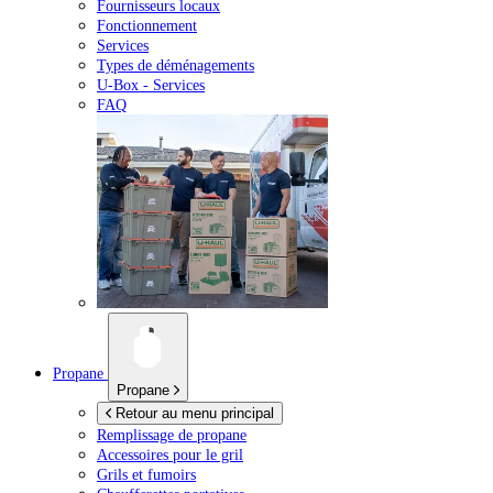
Fournisseurs locaux
Fonctionnement
Services
Types de déménagements
U-Box -
Services
FAQ
Propane
Propane
Retour au menu principal
Remplissage de propane
Accessoires pour le gril
Grils et fumoirs