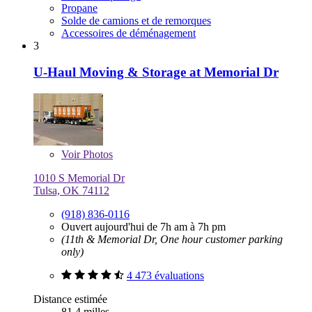
Propane
Solde de camions et de remorques
Accessoires de déménagement
3
U-Haul Moving & Storage at Memorial Dr
Voir
Photos
1010 S Memorial Dr
Tulsa, OK 74112
(918) 836-0116
Ouvert aujourd'hui de 7h am à 7h pm
(11th & Memorial Dr, One hour customer parking
only)
4 473 évaluations
Distance estimée
81,4 milles