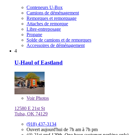
Conteneurs U-Box
Camions de déménagement
Remorques et remorquage
Attaches de remorque
Libre-entreposage
Propane
Solde de camions et de remorques
Accessoires de déménagement
4
U-Haul of Eastland
Voir
Photos
12580 E 21st St
Tulsa, OK 74129
(918) 437-3134
Ouvert aujourd'hui de 7h am à 7h pm
(@ 21st and 129th, One hour customer parking only)