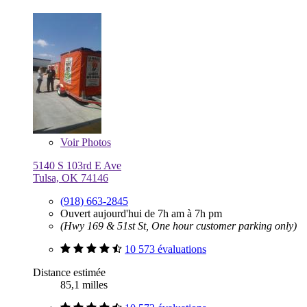
Voir
Photos
5140 S 103rd E Ave
Tulsa, OK 74146
(918) 663-2845
Ouvert aujourd'hui de 7h am à 7h pm
(Hwy 169 & 51st St, One hour customer parking only)
10 573 évaluations
Distance estimée
85,1 milles