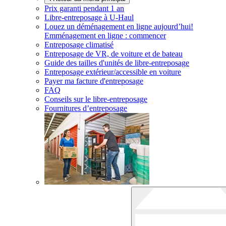
Prix garanti pendant 1 an
Libre-entreposage à
U-Haul
Louez un déménagement en ligne aujourd’hui!
Emménagement en ligne : commencer
Entreposage climatisé
Entreposage de VR, de voiture et de bateau
Guide des tailles d'unités de libre-entreposage
Entreposage extérieur/accessible en voiture
Payer ma facture d'entreposage
FAQ
Conseils sur le libre-entreposage
Fournitures d’entreposage